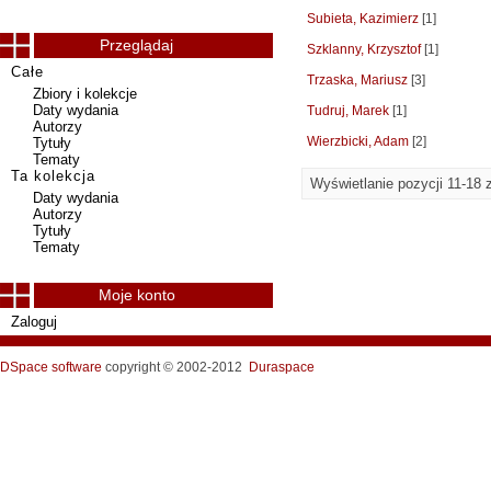
Subieta, Kazimierz
[1]
Przeglądaj
Szklanny, Krzysztof
[1]
Całe
Trzaska, Mariusz
[3]
Zbiory i kolekcje
Daty wydania
Tudruj, Marek
[1]
Autorzy
Wierzbicki, Adam
[2]
Tytuły
Tematy
Ta kolekcja
Wyświetlanie pozycji 11-18 
Daty wydania
Autorzy
Tytuły
Tematy
Moje konto
Zaloguj
DSpace software
copyright © 2002-2012
Duraspace