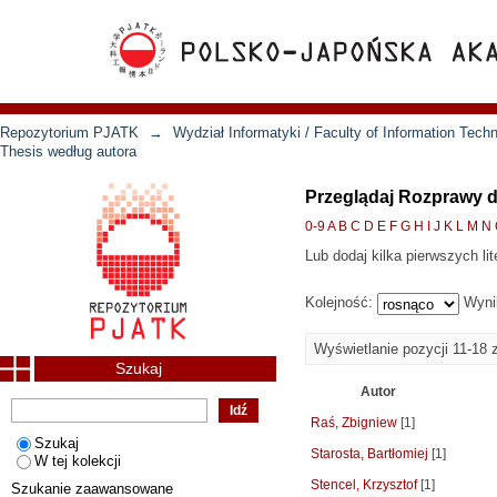
Repozytorium PJATK
→
Wydział Informatyki / Faculty of Information Tech
Thesis według autora
Przeglądaj Rozprawy d
0-9
A
B
C
D
E
F
G
H
I
J
K
L
M
N
Lub dodaj kilka pierwszych lit
Kolejność:
Wyni
Wyświetlanie pozycji 11-18 
Szukaj
Autor
Raś, Zbigniew
[1]
Szukaj
Starosta, Bartłomiej
[1]
W tej kolekcji
Stencel, Krzysztof
[1]
Szukanie zaawansowane