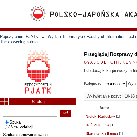
Repozytorium PJATK
→
Wydział Informatyki / Faculty of Information Tech
Thesis według autora
Przeglądaj Rozprawy d
0-9
A
B
C
D
E
F
G
H
I
J
K
L
M
N
Lub dodaj kilka pierwszych lit
Kolejność:
Wyni
Wyświetlanie pozycji 10-18 
Szukaj
Autor
Nielek, Radosław
[1]
Szukaj
Raś, Zbigniew
[1]
W tej kolekcji
Starosta, Bartłomiej
[1]
Szukanie zaawansowane