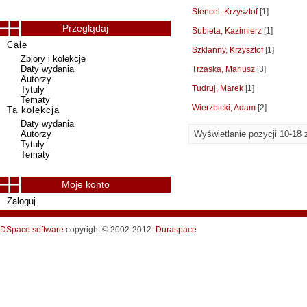
Stencel, Krzysztof
[1]
Przeglądaj
Subieta, Kazimierz
[1]
Całe
Szklanny, Krzysztof
[1]
Zbiory i kolekcje
Daty wydania
Trzaska, Mariusz
[3]
Autorzy
Tudruj, Marek
[1]
Tytuły
Tematy
Wierzbicki, Adam
[2]
Ta kolekcja
Daty wydania
Autorzy
Wyświetlanie pozycji 10-18 
Tytuły
Tematy
Moje konto
Zaloguj
DSpace software
copyright © 2002-2012
Duraspace