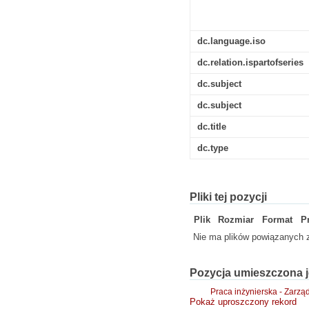
dc.language.iso
dc.relation.ispartofseries
dc.subject
dc.subject
dc.title
dc.type
Pliki tej pozycji
Plik
Rozmiar
Format
P
Nie ma plików powiązanych z
Pozycja umieszczona j
Praca inżynierska - Zarzą
Pokaż uproszczony rekord