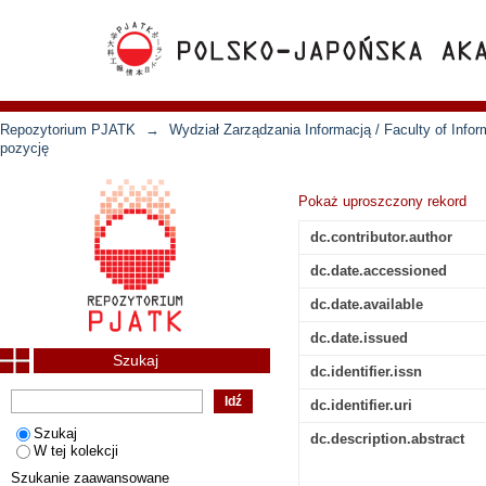
Repozytorium PJATK
→
Wydział Zarządzania Informacją / Faculty of Inf
pozycję
Pokaż uproszczony rekord
dc.contributor.author
dc.date.accessioned
dc.date.available
dc.date.issued
Szukaj
dc.identifier.issn
dc.identifier.uri
Szukaj
dc.description.abstract
W tej kolekcji
Szukanie zaawansowane