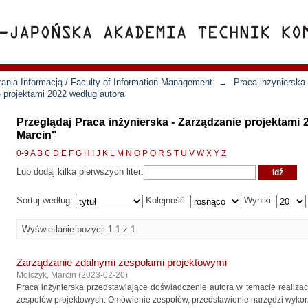
ania Informacją / Faculty of Information Management
→
Praca inżynierska
e projektami 2022 według autora
Przeglądaj Praca inżynierska - Zarządzanie projektami
Marcin"
0-9
A
B
C
D
E
F
G
H
I
J
K
L
M
N
O
P
Q
R
S
T
U
V
W
X
Y
Z
Lub dodaj kilka pierwszych liter:
Sortuj według:
Kolejność:
Wyniki:
Wyświetlanie pozycji 1-1 z 1
Zarządzanie zdalnymi zespołami projektowymi
Molczyk, Marcin
(
2023-02-20
)
Praca inżynierska przedstawiające doświadczenie autora w temacie realizac
zespołów projektowych. Omówienie zespołów, przedstawienie narzędzi wykorz