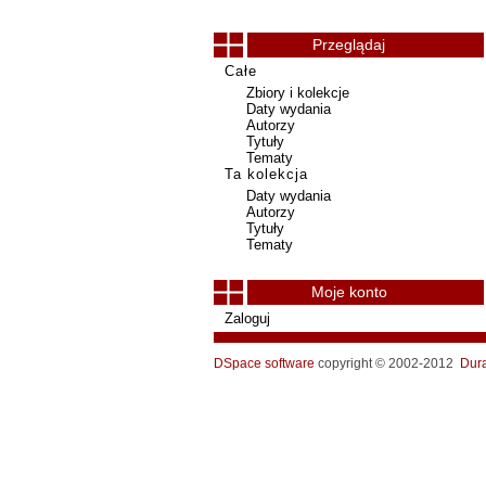
Przeglądaj
Całe
Zbiory i kolekcje
Daty wydania
Autorzy
Tytuły
Tematy
Ta kolekcja
Daty wydania
Autorzy
Tytuły
Tematy
Moje konto
Zaloguj
DSpace software
copyright © 2002-2012
Dur