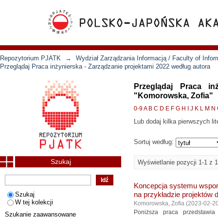
Repozytorium PJATK
→
Wydział Zarządzania Informacją / Faculty of Inf
Przeglądaj Praca inżynierska - Zarządzanie projektami 2022 według autora
Przeglądaj Praca in
"Komorowska, Zofia"
0-9
A
B
C
D
E
F
G
H
I
J
K
L
M
N
Lub dodaj kilka pierwszych lit
Sortuj według:
Szukaj
Wyświetlanie pozycji 1-1 z 1
Koncepcja systemu wspom
Szukaj
na przykładzie projektów d
W tej kolekcji
Komorowska, Zofia
(
2023-02-2
Poniższa praca przedstawia
Szukanie zaawansowane