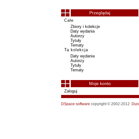
Przeglądaj
Całe
Zbiory i kolekcje
Daty wydania
Autorzy
Tytuły
Tematy
Ta kolekcja
Daty wydania
Autorzy
Tytuły
Tematy
Moje konto
Zaloguj
DSpace software
copyright © 2002-2012
Dur