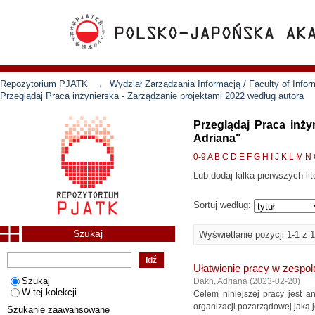
Repozytorium PJATK
→
Wydział Zarządzania Informacją / Faculty of Inf
Przeglądaj Praca inżynierska - Zarządzanie projektami 2022 według autora
Przeglądaj Praca inży
Adriana"
0-9
A
B
C
D
E
F
G
H
I
J
K
L
M
N
Lub dodaj kilka pierwszych lit
Sortuj według:
Szukaj
Wyświetlanie pozycji 1-1 z 1
Ułatwienie pracy w zespol
Szukaj
Dakh, Adriana
(
2023-02-20
)
W tej kolekcji
Celem niniejszej pracy jest a
organizacji pozarządowej jaką j
Szukanie zaawansowane