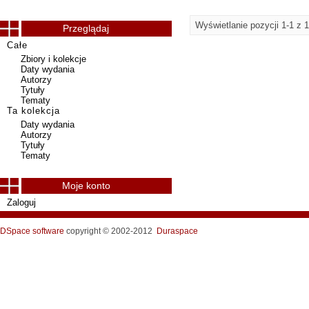
Wyświetlanie pozycji 1-1 z 1
Przeglądaj
Całe
Zbiory i kolekcje
Daty wydania
Autorzy
Tytuły
Tematy
Ta kolekcja
Daty wydania
Autorzy
Tytuły
Tematy
Moje konto
Zaloguj
DSpace software
copyright © 2002-2012
Duraspace