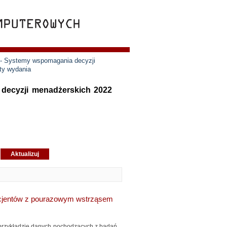
 - Systemy wspomagania decyzji
ty wydania
 decyzji menadżerskich 2022
acjentów z pourazowym wstrząsem
przykładzie danych pochodzących z badań