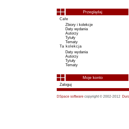
Przeglądaj
Całe
Zbiory i kolekcje
Daty wydania
Autorzy
Tytuły
Tematy
Ta kolekcja
Daty wydania
Autorzy
Tytuły
Tematy
Moje konto
Zaloguj
DSpace software
copyright © 2002-2012
Dur