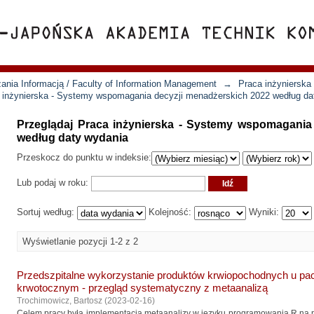
ania Informacją / Faculty of Information Management
→
Praca inżynierska
a inżynierska - Systemy wspomagania decyzji menadżerskich 2022 według da
Przeglądaj Praca inżynierska - Systemy wspomagania
według daty wydania
Przeskocz do punktu w indeksie:
Lub podaj w roku:
Sortuj według:
Kolejność:
Wyniki:
Wyświetlanie pozycji 1-2 z 2
Przedszpitalne wykorzystanie produktów krwiopochodnych u p
krwotocznym - przegląd systematyczny z metaanalizą
Trochimowicz, Bartosz
(
2023-02-16
)
Celem pracy była implementacja metaanalizy w języku programowania R na 