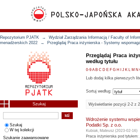
Repozytorium PJATK
→
Wydział Zarządzania Informacją / Faculty of Inf
menadżerskich 2022
→
Przeglądaj Praca inżynierska - Systemy wspomaga
Przeglądaj Praca inż
według tytułu
0-9
A
B
C
D
E
F
G
H
I
J
K
L
M
N
Lub dodaj kilka pierwszych lit
Sortuj według:
Szukaj
Wyświetlanie pozycji 2-2 z 2
Wdrożenie systemu wspiera
Szukaj
Podatki Sp. z o.o.
W tej kolekcji
Kubiak, Mateusz
(
2023-02-16
)
Praca inżynierska pod tytułem
Szukanie zaawansowane