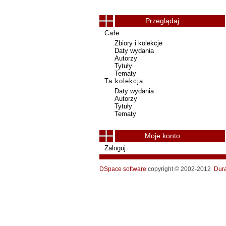
Przeglądaj
Całe
Zbiory i kolekcje
Daty wydania
Autorzy
Tytuły
Tematy
Ta kolekcja
Daty wydania
Autorzy
Tytuły
Tematy
Moje konto
Zaloguj
DSpace software
copyright © 2002-2012
Dur