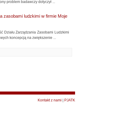
ony problem badawczy dotyczył ...
a zasobami ludzkimi w firmie Moje
ość Działu Zarządzania Zasobami Ludzkimi
owych koncepcją na zwiększenie ...
Kontakt z nami
|
PJATK