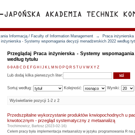
ania Informacją / Faculty of Information Management
→
Praca inżynierska
 inżynierska - Systemy wspomagania decyzji menadżerskich 2022 według tyt
Przeglądaj Praca inżynierska - Systemy wspomagania
według tytułu
0-9
A
B
C
D
E
F
G
H
I
J
K
L
M
N
O
P
Q
R
S
T
U
V
W
X
Y
Z
Lub dodaj kilka pierwszych liter:
Sortuj według:
Kolejność:
Wyniki:
Wyświetlanie pozycji 1-2 z 2
Przedszpitalne wykorzystanie produktów krwiopochodnych u p
krwotocznym - przegląd systematyczny z metaanalizą
Trochimowicz, Bartosz
(
2023-02-16
)
Celem pracy była implementacja metaanalizy w języku programowania R na 