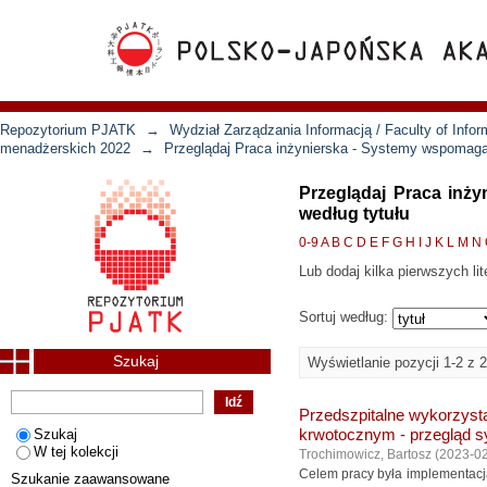
Repozytorium PJATK
→
Wydział Zarządzania Informacją / Faculty of Inf
menadżerskich 2022
→
Przeglądaj Praca inżynierska - Systemy wspomaga
Przeglądaj Praca inż
według tytułu
0-9
A
B
C
D
E
F
G
H
I
J
K
L
M
N
Lub dodaj kilka pierwszych lit
Sortuj według:
Szukaj
Wyświetlanie pozycji 1-2 z 2
Przedszpitalne wykorzys
Szukaj
krwotocznym - przegląd s
W tej kolekcji
Trochimowicz, Bartosz
(
2023-0
Celem pracy była implementacj
Szukanie zaawansowane