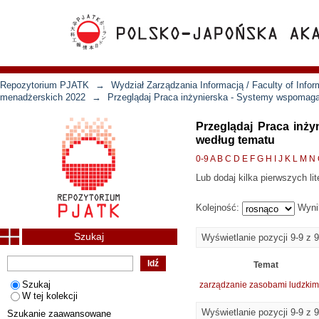
Repozytorium PJATK
→
Wydział Zarządzania Informacją / Faculty of Inf
menadżerskich 2022
→
Przeglądaj Praca inżynierska - Systemy wspomaga
Przeglądaj Praca inż
według tematu
0-9
A
B
C
D
E
F
G
H
I
J
K
L
M
N
Lub dodaj kilka pierwszych lit
Kolejność:
Wyni
Szukaj
Wyświetlanie pozycji 9-9 z 9
Temat
Szukaj
zarządzanie zasobami ludzkim
W tej kolekcji
Wyświetlanie pozycji 9-9 z 9
Szukanie zaawansowane