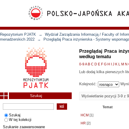
Repozytorium PJATK
→
Wydział Zarządzania Informacją / Faculty of Inf
menadżerskich 2022
→
Przeglądaj Praca inżynierska - Systemy wspomaga
Przeglądaj Praca inż
według tematu
0-9
A
B
C
D
E
F
G
H
I
J
K
L
M
N
Lub dodaj kilka pierwszych lit
Kolejność:
Wyni
Szukaj
Wyświetlanie pozycji 3-9 z 9
Temat
Szukaj
HCM
[1]
W tej kolekcji
HR
[2]
Szukanie zaawansowane