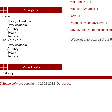
Metaanaliza
[1]
Microsoft Dynamics
[1]
Przeglądaj
NAV
[1]
Całe
Zbiory i kolekcje
Przegląd systematyczny
[1]
Daty wydania
Autorzy
zarządzanie zasobami ludzkim
Tytuły
Tematy
Wyświetlanie pozycji 3-9 z 9
Ta kolekcja
Daty wydania
Autorzy
Tytuły
Tematy
Moje konto
Zaloguj
DSpace software
copyright © 2002-2012
Duraspace