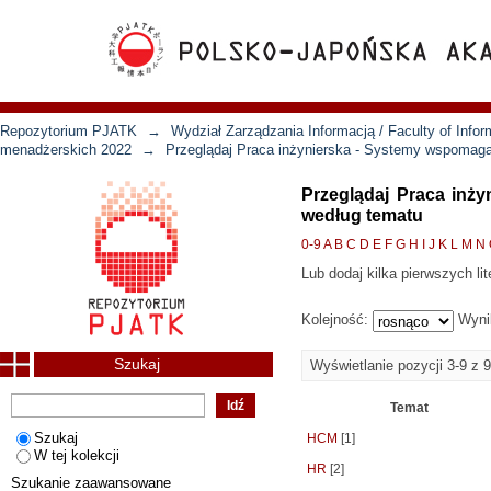
Repozytorium PJATK
→
Wydział Zarządzania Informacją / Faculty of Inf
menadżerskich 2022
→
Przeglądaj Praca inżynierska - Systemy wspomaga
Przeglądaj Praca inż
według tematu
0-9
A
B
C
D
E
F
G
H
I
J
K
L
M
N
Lub dodaj kilka pierwszych lit
Kolejność:
Wyni
Szukaj
Wyświetlanie pozycji 3-9 z 9
Temat
Szukaj
HCM
[1]
W tej kolekcji
HR
[2]
Szukanie zaawansowane