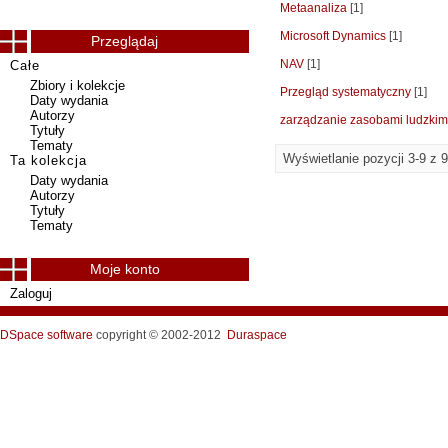
Metaanaliza
[1]
Microsoft Dynamics
[1]
Przeglądaj
NAV
[1]
Całe
Zbiory i kolekcje
Przegląd systematyczny
[1]
Daty wydania
Autorzy
zarządzanie zasobami ludzkim
Tytuły
Tematy
Wyświetlanie pozycji 3-9 z 9
Ta kolekcja
Daty wydania
Autorzy
Tytuły
Tematy
Moje konto
Zaloguj
DSpace software
copyright © 2002-2012
Duraspace