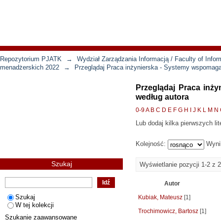
Repozytorium PJATK
→
Wydział Zarządzania Informacją / Faculty of Inf
menadżerskich 2022
→
Przeglądaj Praca inżynierska - Systemy wspomaga
Przeglądaj Praca inż
według autora
0-9
A
B
C
D
E
F
G
H
I
J
K
L
M
N
Lub dodaj kilka pierwszych lit
Kolejność:
Wyni
Szukaj
Wyświetlanie pozycji 1-2 z 2
Autor
Szukaj
Kubiak, Mateusz
[1]
W tej kolekcji
Trochimowicz, Bartosz
[1]
Szukanie zaawansowane