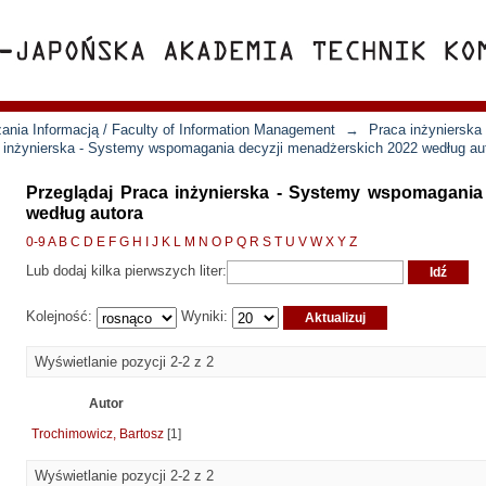
ania Informacją / Faculty of Information Management
→
Praca inżynierska
a inżynierska - Systemy wspomagania decyzji menadżerskich 2022 według au
Przeglądaj Praca inżynierska - Systemy wspomagania
według autora
0-9
A
B
C
D
E
F
G
H
I
J
K
L
M
N
O
P
Q
R
S
T
U
V
W
X
Y
Z
Lub dodaj kilka pierwszych liter:
Kolejność:
Wyniki:
Wyświetlanie pozycji 2-2 z 2
Autor
Trochimowicz, Bartosz
[1]
Wyświetlanie pozycji 2-2 z 2