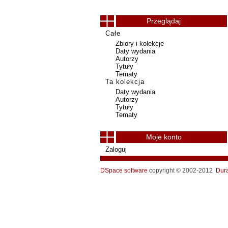
Przeglądaj
Całe
Zbiory i kolekcje
Daty wydania
Autorzy
Tytuły
Tematy
Ta kolekcja
Daty wydania
Autorzy
Tytuły
Tematy
Moje konto
Zaloguj
DSpace software
copyright © 2002-2012
Dur