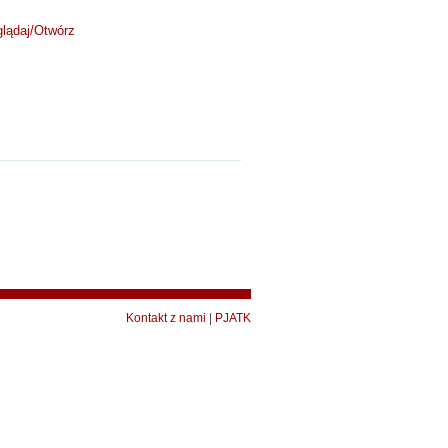
lądaj/
Otwórz
Kontakt z nami
|
PJATK