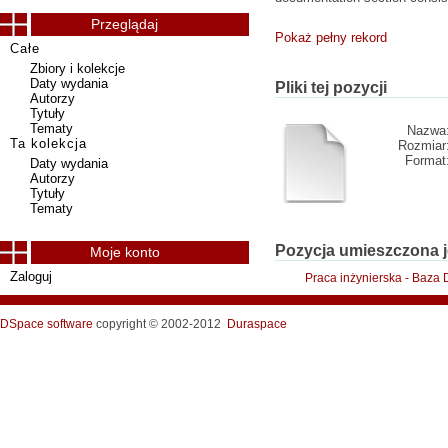
Przeglądaj
Pokaż pełny rekord
Całe
Zbiory i kolekcje
Daty wydania
Pliki tej pozycji
Autorzy
Tytuły
Tematy
Nazwa
Ta kolekcja
Rozmiar
Format
Daty wydania
Autorzy
Tytuły
Tematy
Pozycja umieszczona j
Moje konto
Zaloguj
Praca inżynierska - Baza
DSpace software
copyright © 2002-2012
Duraspace