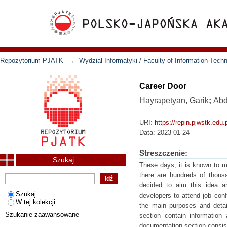
Repozytorium PJATK
→
Wydział Informatyki / Faculty of Information Tech
Career Door
Hayrapetyan, Garik
;
Abd
URI:
https://repin.pjwstk.edu
Data:
2023-01-24
Streszczenie:
Szukaj
These days, it is known to m
there are hundreds of thousa
decided to aim this idea a
Szukaj
developers to attend job conf
W tej kolekcji
the main purposes and detai
Szukanie zaawansowane
section contain information
documentation section consist