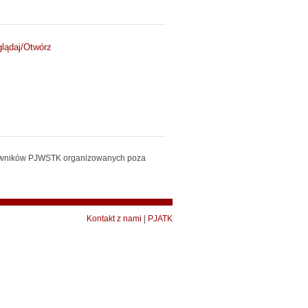
lądaj/
Otwórz
acowników PJWSTK organizowanych poza
Kontakt z nami
|
PJATK