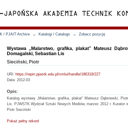
K / PJAIT Archive
→
Katalogi / Catalogs
→
Zobacz pozycję
Wystawa „Malarstwo, grafika, plakat” Mateusz Dąbro
Domagalski, Sebastian Lis
Sieciński, Piotr
URI:
https://repin.pjwstk.edu.pl/xmlui/handle/186319/227
Data:
2012-03
Opis:
Katalog wystawy „Malarstwo, grafika, plakat” Mateusz Dąbrowski, Pio
Lis. PJWSTK Wydział Sztuki Nowych Mediów, marzec 2012 r. Kurator wys
Piotr Sieciński
Pokaż pełny rekord