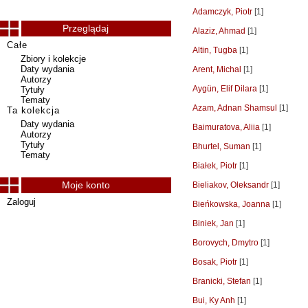
Adamczyk, Piotr
[1]
Przeglądaj
Alaziz, Ahmad
[1]
Całe
Altin, Tugba
[1]
Zbiory i kolekcje
Daty wydania
Arent, Michal
[1]
Autorzy
Aygün, Elif Dilara
[1]
Tytuły
Tematy
Azam, Adnan Shamsul
[1]
Ta kolekcja
Daty wydania
Baimuratova, Aliia
[1]
Autorzy
Tytuły
Bhurtel, Suman
[1]
Tematy
Białek, Piotr
[1]
Moje konto
Bieliakov, Oleksandr
[1]
Zaloguj
Bieńkowska, Joanna
[1]
Biniek, Jan
[1]
Borovych, Dmytro
[1]
Bosak, Piotr
[1]
Branicki, Stefan
[1]
Bui, Ky Anh
[1]