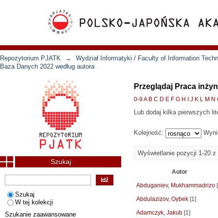
Repozytorium PJATK
→
Wydział Informatyki / Faculty of Information Tech
Baza Danych 2022 według autora
Przeglądaj Praca inży
0-9
A
B
C
D
E
F
G
H
I
J
K
L
M
N
Lub dodaj kilka pierwszych lit
Kolejność:
Wyni
Wyświetlanie pozycji 1-20 z
Szukaj
Autor
Abduganiev, Mukhammadrizo
[
Szukaj
Abdulazizov, Oybek
[1]
W tej kolekcji
Adamczyk, Jakub
[1]
Szukanie zaawansowane