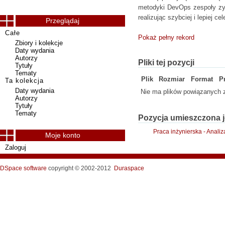
metodyki DevOps zespoły zys
realizując szybciej i lepiej ce
Przeglądaj
Całe
Pokaż pełny rekord
Zbiory i kolekcje
Daty wydania
Autorzy
Pliki tej pozycji
Tytuły
Tematy
Plik
Rozmiar
Format
P
Ta kolekcja
Daty wydania
Nie ma plików powiązanych z
Autorzy
Tytuły
Tematy
Pozycja umieszczona j
Praca inżynierska - Anal
Moje konto
Zaloguj
DSpace software
copyright © 2002-2012
Duraspace