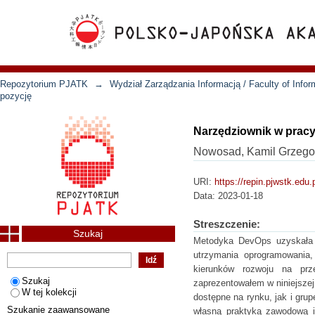
Repozytorium PJATK
→
Wydział Zarządzania Informacją / Faculty of Inf
pozycję
Narzędziownik w prac
Nowosad, Kamil Grzego
URI:
https://repin.pjwstk.edu
Data:
2023-01-18
Streszczenie:
Szukaj
Metodyka DevOps uzyskała w
utrzymania oprogramowania, 
kierunków rozwoju na prz
Szukaj
zaprezentowałem w niniejszej
W tej kolekcji
dostępne na rynku, jak i grup
Szukanie zaawansowane
własną praktyką zawodową i