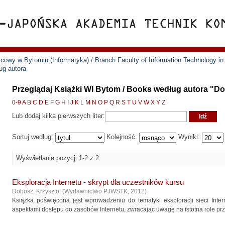
cowy w Bytomiu (Informatyka) / Branch Faculty of Information Technology i
ug autora
Przeglądaj Książki WI Bytom / Books według autora "Do
0-9
A
B
C
D
E
F
G
H
I
J
K
L
M
N
O
P
Q
R
S
T
U
V
W
X
Y
Z
Lub dodaj kilka pierwszych liter:
Sortuj według:
Kolejność:
Wyniki:
Wyświetlanie pozycji 1-2 z 2
Eksploracja Internetu - skrypt dla uczestników kursu
Dobosz, Krzysztof
(
Wydawnictwo PJWSTK
,
2012
)
Książka poświęcona jest wprowadzeniu do tematyki eksploracji sieci Inte
aspektami dostępu do zasobów Internetu, zwracając uwagę na istotna role prze