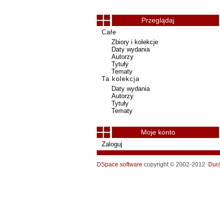
Przeglądaj
Całe
Zbiory i kolekcje
Daty wydania
Autorzy
Tytuły
Tematy
Ta kolekcja
Daty wydania
Autorzy
Tytuły
Tematy
Moje konto
Zaloguj
DSpace software
copyright © 2002-2012
Dur