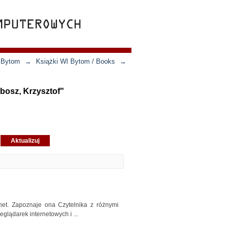
n Bytom
→
Książki WI Bytom / Books
→
bosz, Krzysztof"
rnet. Zapoznaje ona Czytelnika z różnymi
glądarek internetowych i ...