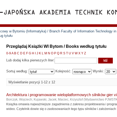
cowy w Bytomiu (Informatyka) / Branch Faculty of Information Technology i
g tytułu
Przeglądaj Książki WI Bytom / Books według tytułu
0-9
A
B
C
D
E
F
G
H
I
J
K
L
M
N
O
P
Q
R
S
T
U
V
W
X
Y
Z
Lub dodaj kilka pierwszych liter:
Sortuj według:
Kolejność:
Wyniki:
Wyświetlanie pozycji 1-12 z 12
Architektura i programowanie wieloplatformowych silników gier v
Borczyk, Wojciech
;
Kujawski, Jacek
;
Marzec, Krzysztof
(
Wydawnictwo PJWST
Książka omawia najważniejsze zagadnienia z zakresu projektowania i progra
wideo. Czytelnik dowie się o zastosowaniach tego typu silników i założeniach k