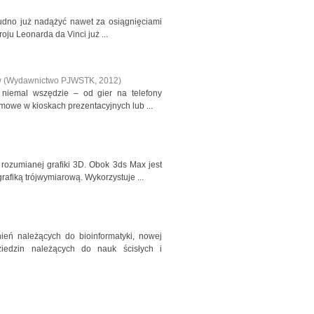
trudno już nadążyć nawet za osiągnięciami
ju Leonarda da Vinci już ...
w
(
Wydawnictwo PJWSTK
,
2012
)
a niemal wszędzie – od gier na telefony
mowe w kioskach prezentacyjnych lub ...
rozumianej grafiki 3D. Obok 3ds Max jest
fiką trójwymiarową. Wykorzystuje ...
ień należących do bioinformatyki, nowej
ziedzin należących do nauk ścisłych i