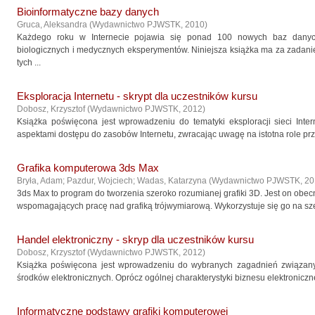
Bioinformatyczne bazy danych
Gruca, Aleksandra
(
Wydawnictwo PJWSTK
,
2010
)
Każdego roku w Internecie pojawia się ponad 100 nowych baz danyc
biologicznych i medycznych eksperymentów. Niniejsza książka ma za zadanie
tych ...
Eksploracja Internetu - skrypt dla uczestników kursu
Dobosz, Krzysztof
(
Wydawnictwo PJWSTK
,
2012
)
Książka poświęcona jest wprowadzeniu do tematyki eksploracji sieci Inte
aspektami dostępu do zasobów Internetu, zwracając uwagę na istotna role prze
Grafika komputerowa 3ds Max
Bryła, Adam
;
Pazdur, Wojciech
;
Wadas, Katarzyna
(
Wydawnictwo PJWSTK
,
20
3ds Max to program do tworzenia szeroko rozumianej grafiki 3D. Jest on obec
wspomagających pracę nad grafiką trójwymiarową. Wykorzystuje się go na szero
Handel elektroniczny - skryp dla uczestników kursu
Dobosz, Krzysztof
(
Wydawnictwo PJWSTK
,
2012
)
Książka poświęcona jest wprowadzeniu do wybranych zagadnień związan
środków elektronicznych. Oprócz ogólnej charakterystyki biznesu elektroniczn
Informatyczne podstawy grafiki komputerowej