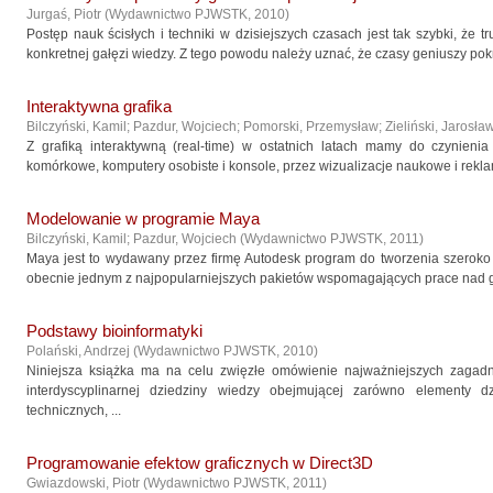
Jurgaś, Piotr
(
Wydawnictwo PJWSTK
,
2010
)
Postęp nauk ścisłych i techniki w dzisiejszych czasach jest tak szybki, że 
konkretnej gałęzi wiedzy. Z tego powodu należy uznać, że czasy geniuszy pokro
Interaktywna grafika
Bilczyński, Kamil
;
Pazdur, Wojciech
;
Pomorski, Przemysław
;
Zieliński, Jarosła
Z grafiką interaktywną (real-time) w ostatnich latach mamy do czynieni
komórkowe, komputery osobiste i konsole, przez wizualizacje naukowe i rekla
Modelowanie w programie Maya
Bilczyński, Kamil
;
Pazdur, Wojciech
(
Wydawnictwo PJWSTK
,
2011
)
Maya jest to wydawany przez firmę Autodesk program do tworzenia szeroko 
obecnie jednym z najpopularniejszych pakietów wspomagających prace nad gra
Podstawy bioinformatyki
Polański, Andrzej
(
Wydawnictwo PJWSTK
,
2010
)
Niniejsza książka ma na celu zwięzłe omówienie najważniejszych zagadn
interdyscyplinarnej dziedziny wiedzy obejmującej zarówno elementy d
technicznych, ...
Programowanie efektow graficznych w Direct3D
Gwiazdowski, Piotr
(
Wydawnictwo PJWSTK
,
2011
)