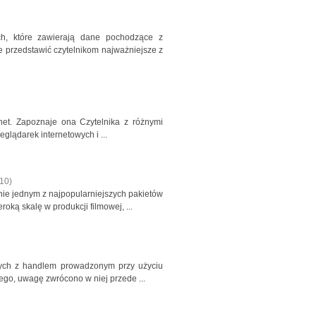
h, które zawierają dane pochodzące z
 przedstawić czytelnikom najważniejsze z
rnet. Zapoznaje ona Czytelnika z różnymi
glądarek internetowych i ...
10
)
nie jednym z najpopularniejszych pakietów
ką skalę w produkcji filmowej, ...
ych z handlem prowadzonym przy użyciu
ego, uwagę zwrócono w niej przede ...