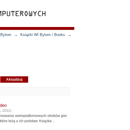
n Bytom
→
Książki WI Bytom / Books
→
ideo
K
,
2011
)
mowania wieloplatformowych silników gier
tóre leżą u ich podstaw. Książka ...