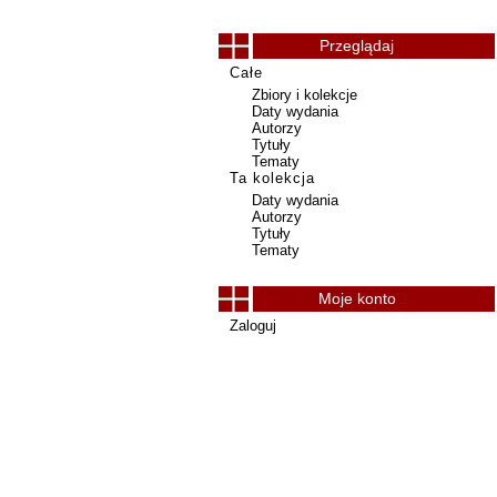
Przeglądaj
Całe
Zbiory i kolekcje
Daty wydania
Autorzy
Tytuły
Tematy
Ta kolekcja
Daty wydania
Autorzy
Tytuły
Tematy
Moje konto
Zaloguj