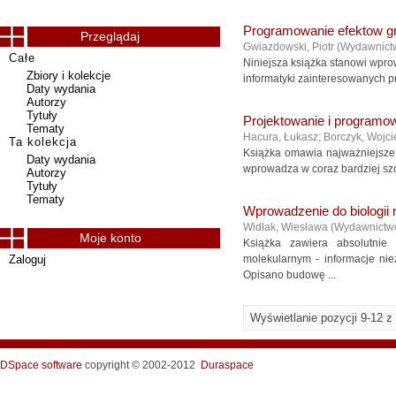
Programowanie efektow gr
Przeglądaj
Gwiazdowski, Piotr
(
Wydawnict
Całe
Niniejsza książka stanowi wpro
Zbiory i kolekcje
informatyki zainteresowanych 
Daty wydania
Autorzy
Tytuły
Projektowanie i programow
Tematy
Hacura, Łukasz
;
Borczyk, Wojci
Ta kolekcja
Książka omawia najważniejsze z
Daty wydania
wprowadza w coraz bardziej szc
Autorzy
Tytuły
Tematy
Wprowadzenie do biologii 
Widłak, Wiesława
(
Wydawnictw
Moje konto
Książka zawiera absolutni
Zaloguj
molekularnym - informacje ni
Opisano budowę ...
Wyświetlanie pozycji 9-12 z
DSpace software
copyright © 2002-2012
Duraspace