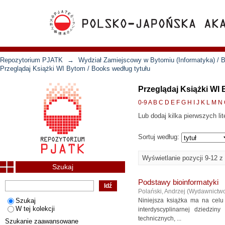
Repozytorium PJATK
→
Wydział Zamiejscowy w Bytomiu (Informatyka) / B
Przeglądaj Książki WI Bytom / Books według tytułu
Przeglądaj Książki WI 
0-9
A
B
C
D
E
F
G
H
I
J
K
L
M
N
Lub dodaj kilka pierwszych lit
Sortuj według:
Wyświetlanie pozycji 9-12 z
Szukaj
Podstawy bioinformatyki
Polański, Andrzej
(
Wydawnictw
Szukaj
Niniejsza książka ma na celu
W tej kolekcji
interdyscyplinarnej dziedzi
technicznych, ...
Szukanie zaawansowane