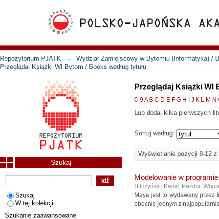
Repozytorium PJATK
→
Wydział Zamiejscowy w Bytomiu (Informatyka) / B
Przeglądaj Książki WI Bytom / Books według tytułu
Przeglądaj Książki WI 
0-9
A
B
C
D
E
F
G
H
I
J
K
L
M
N
Lub dodaj kilka pierwszych lit
Sortuj według:
Wyświetlanie pozycji 8-12 z
Szukaj
Modelowanie w programi
Bilczyński, Kamil
;
Pazdur, Wojc
Szukaj
Maya jest to wydawany przez f
W tej kolekcji
obecnie jednym z najpopularnie
Szukanie zaawansowane