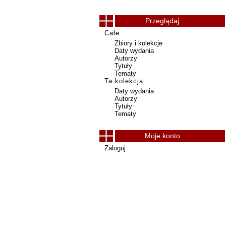
Przeglądaj
Całe
Zbiory i kolekcje
Daty wydania
Autorzy
Tytuły
Tematy
Ta kolekcja
Daty wydania
Autorzy
Tytuły
Tematy
Moje konto
Zaloguj