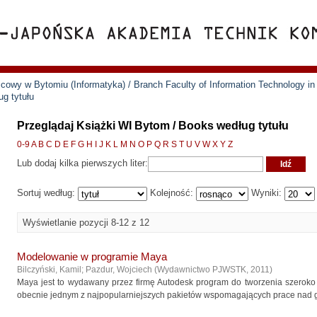
cowy w Bytomiu (Informatyka) / Branch Faculty of Information Technology i
g tytułu
Przeglądaj Książki WI Bytom / Books według tytułu
0-9
A
B
C
D
E
F
G
H
I
J
K
L
M
N
O
P
Q
R
S
T
U
V
W
X
Y
Z
Lub dodaj kilka pierwszych liter:
Sortuj według:
Kolejność:
Wyniki:
Wyświetlanie pozycji 8-12 z 12
Modelowanie w programie Maya
Bilczyński, Kamil
;
Pazdur, Wojciech
(
Wydawnictwo PJWSTK
,
2011
)
Maya jest to wydawany przez firmę Autodesk program do tworzenia szeroko 
obecnie jednym z najpopularniejszych pakietów wspomagających prace nad gra