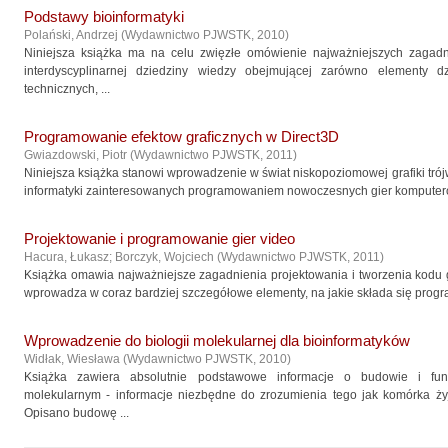
Podstawy bioinformatyki
Polański, Andrzej
(
Wydawnictwo PJWSTK
,
2010
)
Niniejsza książka ma na celu zwięzłe omówienie najważniejszych zagadn
interdyscyplinarnej dziedziny wiedzy obejmującej zarówno elementy d
technicznych, ...
Programowanie efektow graficznych w Direct3D
Gwiazdowski, Piotr
(
Wydawnictwo PJWSTK
,
2011
)
Niniejsza książka stanowi wprowadzenie w świat niskopoziomowej grafiki tró
informatyki zainteresowanych programowaniem nowoczesnych gier komputero
Projektowanie i programowanie gier video
Hacura, Łukasz
;
Borczyk, Wojciech
(
Wydawnictwo PJWSTK
,
2011
)
Książka omawia najważniejsze zagadnienia projektowania i tworzenia kodu gi
wprowadza w coraz bardziej szczegółowe elementy, na jakie składa się progr
Wprowadzenie do biologii molekularnej dla bioinformatyków
Widłak, Wiesława
(
Wydawnictwo PJWSTK
,
2010
)
Książka zawiera absolutnie podstawowe informacje o budowie i fu
molekularnym - informacje niezbędne do zrozumienia tego jak komórka ży
Opisano budowę ...