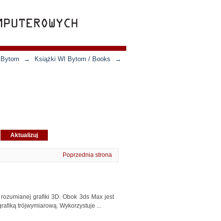
n Bytom
→
Książki WI Bytom / Books
→
Poprzednia strona
rozumianej grafiki 3D. Obok 3ds Max jest
fiką trójwymiarową. Wykorzystuje ...