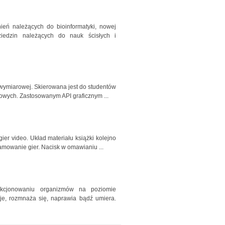
ień należących do bioinformatyki, nowej
ziedzin należących do nauk ścisłych i
jwymiarowej. Skierowana jest do studentów
wych. Zastosowanym API graficznym ...
er video. Układ materiału książki kolejno
amowanie gier. Nacisk w omawianiu ...
nkcjonowaniu organizmów na poziomie
je, rozmnaża się, naprawia bądź umiera.