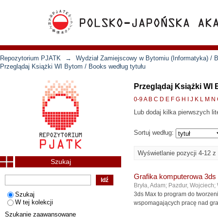
Repozytorium PJATK
→
Wydział Zamiejscowy w Bytomiu (Informatyka) / B
Przeglądaj Książki WI Bytom / Books według tytułu
Przeglądaj Książki WI 
0-9
A
B
C
D
E
F
G
H
I
J
K
L
M
N
Lub dodaj kilka pierwszych lit
Sortuj według:
Wyświetlanie pozycji 4-12 z
Szukaj
Grafika komputerowa 3ds
Bryła, Adam
;
Pazdur, Wojciech
;
Szukaj
3ds Max to program do tworzeni
W tej kolekcji
wspomagających pracę nad grafik
Szukanie zaawansowane