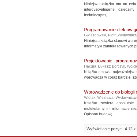
Niniejsza książka ma na celu
interdyscyplinarnej dziedzi
technicznych, ...
Programowanie efektow gr
Gwiazdowski, Piotr
(
Wydawnict
Niniejsza książka stanowi wpro
informatyki zainteresowanych 
Projektowanie i programow
Hacura, Łukasz
;
Borczyk, Wojci
Książka omawia najważniejsze z
wprowadza w coraz bardziej szc
Wprowadzenie do biologii 
Widłak, Wiesława
(
Wydawnictw
Książka zawiera absolutni
molekularnym - informacje ni
Opisano budowę ...
Wyświetlanie pozycji 4-12 z