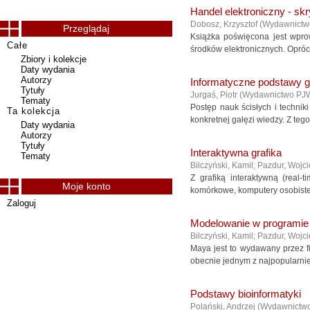
Handel elektroniczny - sk
Dobosz, Krzysztof
(
Wydawnict
Przeglądaj
Książka poświęcona jest wpr
Całe
środków elektronicznych. Oprócz
Zbiory i kolekcje
Daty wydania
Autorzy
Informatyczne podstawy g
Tytuły
Jurgaś, Piotr
(
Wydawnictwo PJ
Tematy
Postęp nauk ścisłych i technik
Ta kolekcja
konkretnej gałęzi wiedzy. Z teg
Daty wydania
Autorzy
Tytuły
Interaktywna grafika
Tematy
Bilczyński, Kamil
;
Pazdur, Wojc
Z grafiką interaktywną (real
Moje konto
komórkowe, komputery osobiste 
Zaloguj
Modelowanie w programi
Bilczyński, Kamil
;
Pazdur, Wojc
Maya jest to wydawany przez f
obecnie jednym z najpopularnie
Podstawy bioinformatyki
Polański, Andrzej
(
Wydawnictw