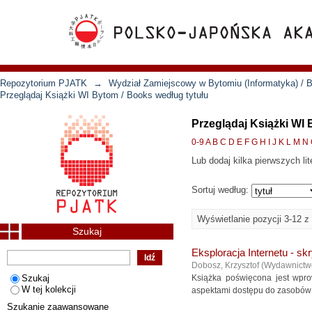
Repozytorium PJATK
→
Wydział Zamiejscowy w Bytomiu (Informatyka) / B
Przeglądaj Książki WI Bytom / Books według tytułu
Przeglądaj Książki WI 
0-9
A
B
C
D
E
F
G
H
I
J
K
L
M
N
Lub dodaj kilka pierwszych lit
Sortuj według:
Wyświetlanie pozycji 3-12 z
Szukaj
Eksploracja Internetu - sk
Dobosz, Krzysztof
(
Wydawnict
Szukaj
Książka poświęcona jest wprow
W tej kolekcji
aspektami dostępu do zasobów In
Szukanie zaawansowane