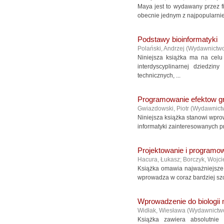
Maya jest to wydawany przez f
obecnie jednym z najpopularnie
Podstawy bioinformatyki
Polański, Andrzej
(
Wydawnictw
Niniejsza książka ma na celu
interdyscyplinarnej dziedzi
technicznych, ...
Programowanie efektow gr
Gwiazdowski, Piotr
(
Wydawnict
Niniejsza książka stanowi wpro
informatyki zainteresowanych 
Projektowanie i programow
Hacura, Łukasz
;
Borczyk, Wojci
Książka omawia najważniejsze z
wprowadza w coraz bardziej szc
Wprowadzenie do biologii 
Widłak, Wiesława
(
Wydawnictw
Książka zawiera absolutni