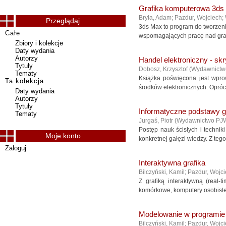
Grafika komputerowa 3ds
Bryła, Adam
;
Pazdur, Wojciech
;
Przeglądaj
3ds Max to program do tworzeni
Całe
wspomagających pracę nad grafik
Zbiory i kolekcje
Daty wydania
Autorzy
Handel elektroniczny - sk
Tytuły
Dobosz, Krzysztof
(
Wydawnict
Tematy
Książka poświęcona jest wpr
Ta kolekcja
środków elektronicznych. Oprócz
Daty wydania
Autorzy
Tytuły
Informatyczne podstawy g
Tematy
Jurgaś, Piotr
(
Wydawnictwo PJ
Postęp nauk ścisłych i technik
Moje konto
konkretnej gałęzi wiedzy. Z teg
Zaloguj
Interaktywna grafika
Bilczyński, Kamil
;
Pazdur, Wojc
Z grafiką interaktywną (real
komórkowe, komputery osobiste 
Modelowanie w programi
Bilczyński, Kamil
;
Pazdur, Wojc