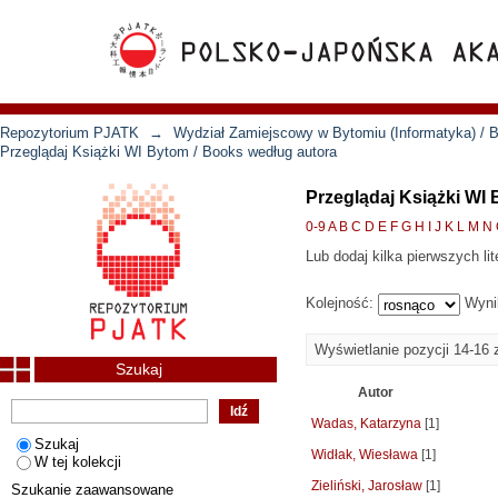
Repozytorium PJATK
→
Wydział Zamiejscowy w Bytomiu (Informatyka) / B
Przeglądaj Książki WI Bytom / Books według autora
Przeglądaj Książki WI
0-9
A
B
C
D
E
F
G
H
I
J
K
L
M
N
Lub dodaj kilka pierwszych lit
Kolejność:
Wyni
Wyświetlanie pozycji 14-16 
Szukaj
Autor
Wadas, Katarzyna
[1]
Szukaj
Widłak, Wiesława
[1]
W tej kolekcji
Zieliński, Jarosław
[1]
Szukanie zaawansowane