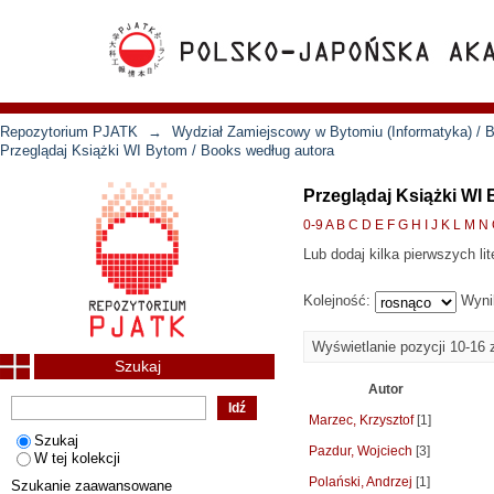
Repozytorium PJATK
→
Wydział Zamiejscowy w Bytomiu (Informatyka) / B
Przeglądaj Książki WI Bytom / Books według autora
Przeglądaj Książki WI
0-9
A
B
C
D
E
F
G
H
I
J
K
L
M
N
Lub dodaj kilka pierwszych lit
Kolejność:
Wyni
Wyświetlanie pozycji 10-16 
Szukaj
Autor
Marzec, Krzysztof
[1]
Szukaj
Pazdur, Wojciech
[3]
W tej kolekcji
Polański, Andrzej
[1]
Szukanie zaawansowane