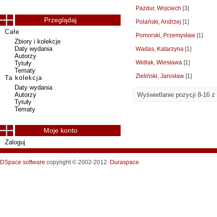
Pazdur, Wojciech
[3]
Przeglądaj
Polański, Andrzej
[1]
Całe
Pomorski, Przemysław
[1]
Zbiory i kolekcje
Daty wydania
Wadas, Katarzyna
[1]
Autorzy
Widłak, Wiesława
[1]
Tytuły
Tematy
Zieliński, Jarosław
[1]
Ta kolekcja
Daty wydania
Autorzy
Wyświetlanie pozycji 8-16 z
Tytuły
Tematy
Moje konto
Zaloguj
DSpace software
copyright © 2002-2012
Duraspace