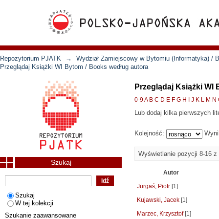
Repozytorium PJATK
→
Wydział Zamiejscowy w Bytomiu (Informatyka) / B
Przeglądaj Książki WI Bytom / Books według autora
Przeglądaj Książki WI
0-9
A
B
C
D
E
F
G
H
I
J
K
L
M
N
Lub dodaj kilka pierwszych lit
Kolejność:
Wyni
Wyświetlanie pozycji 8-16 z
Szukaj
Autor
Jurgaś, Piotr
[1]
Szukaj
Kujawski, Jacek
[1]
W tej kolekcji
Marzec, Krzysztof
[1]
Szukanie zaawansowane