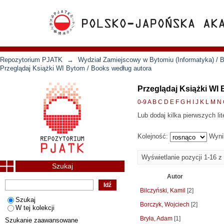
Repozytorium PJATK
→
Wydział Zamiejscowy w Bytomiu (Informatyka) / B
Przeglądaj Książki WI Bytom / Books według autora
Przeglądaj Książki WI
0-9
A
B
C
D
E
F
G
H
I
J
K
L
M
N
Lub dodaj kilka pierwszych lit
Kolejność:
Wyni
Wyświetlanie pozycji 1-16 z
Szukaj
Autor
Bilczyński, Kamil
[2]
Szukaj
Borczyk, Wojciech
[2]
W tej kolekcji
Bryła, Adam
[1]
Szukanie zaawansowane