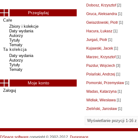
Dobosz, Krzysztof
[2]
Przeglądaj
Gruca, Aleksandra
[1]
Całe
Gwiazdowski, Piotr
[1]
Zbiory i kolekcje
Daty wydania
Hacura, Łukasz
[1]
Autorzy
Jurgaś, Piotr
[1]
Tytuły
Tematy
Kujawski, Jacek
[1]
Ta kolekcja
Daty wydania
Marzec, Krzysztof
[1]
Autorzy
Tytuły
Pazdur, Wojciech
[3]
Tematy
Polański, Andrzej
[1]
Moje konto
Pomorski, Przemysław
[1]
Zaloguj
Wadas, Katarzyna
[1]
Widłak, Wiesława
[1]
Zieliński, Jarosław
[1]
Wyświetlanie pozycji 1-16 z
DSpace software
copyright © 2002-2012
Duraspace