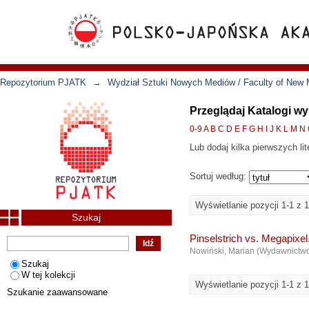
Repozytorium PJATK
→
Wydział Sztuki Nowych Mediów / Faculty of New 
Przeglądaj Katalogi w
0-9
A
B
C
D
E
F
G
H
I
J
K
L
M
N
Lub dodaj kilka pierwszych lit
Sortuj według:
Wyświetlanie pozycji 1-1 z 1
Szukaj
Pinselstrich vs. Megapixe
Nowiński, Marian
(
Wydawnictw
Szukaj
W tej kolekcji
Wyświetlanie pozycji 1-1 z 1
Szukanie zaawansowane