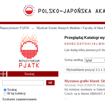
Repozytorium PJATK
→
Wydział Sztuki Nowych Mediów / Faculty of New 
Przeglądaj Katalogi wy
0-9
A
B
C
D
E
F
G
H
I
J
K
L
M
N
Lub dodaj kilka pierwszych lit
Sortuj według:
Wyświetlanie pozycji 1-1 z 1
Szukaj
Wystawa grafiki Marek Si
Sieciński, Piotr
(
PJWSTK Wydzia
Szukaj
Na kolejnej wystawie w Galer
W tej kolekcji
Czech: są to Marek SIBINSKÝ,
...
Szukanie zaawansowane