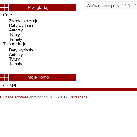
Wyświetlanie pozycji 1-1 z 1
Przeglądaj
Całe
Zbiory i kolekcje
Daty wydania
Autorzy
Tytuły
Tematy
Ta kolekcja
Daty wydania
Autorzy
Tytuły
Tematy
Moje konto
Zaloguj
DSpace software
copyright © 2002-2012
Duraspace