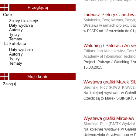
Nieznany autor
(
Polsko-Japońs
Przeglądaj
Tadeusz Pietrzyk : archiw
Całe
Satalecka, Ewa; Kalwas, Patryk
Zbiory i kolekcje
Daty wydania
Wystawa w ramach projektu bad
Autorzy
w PJATK od 13 września do 01 p
Tytuły
Tematy
Ta kolekcja
Watching / Patrzac / An s
Daty wydania
Editors: Jan Kubasiewicz, Ewa 
Autorzy
Academy of Information Technol
Tytuły
Project: Patrząc / Watching /
Tematy
15.03.2015
Moje konto
Wystawa grafiki Marek Si
Zaloguj
Sieciński, Piotr
(
PJWSTK Wydzia
Na kolejnej wystawie w Galer
Czech: są to Marek SIBINSKÝ,
...
Wystawa grafiki Mirosław
Sieciński, Piotr
(
PJATK Wydział
Na kolejnej wystawie w Gale
Uniwersytetu Artystycznego w 