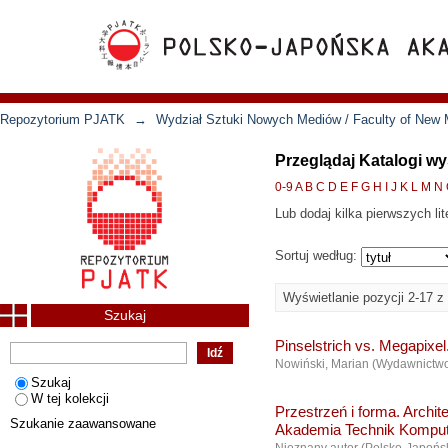
Repozytorium PJATK
→
Wydział Sztuki Nowych Mediów / Faculty of New 
Przeglądaj Katalogi wy
0-9
A
B
C
D
E
F
G
H
I
J
K
L
M
N
Lub dodaj kilka pierwszych lit
Sortuj według:
Wyświetlanie pozycji 2-17 z
Szukaj
Pinselstrich vs. Megapixe
Nowiński, Marian
(
Wydawnictw
Szukaj
W tej kolekcji
Przestrzeń i forma. Archi
Szukanie zaawansowane
Akademia Technik Komput