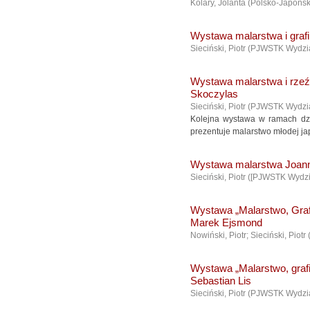
Kolary, Jolanta
(
Polsko-Japońs
Wystawa malarstwa i grafi
Sieciński, Piotr
(
PJWSTK Wydzia
Wystawa malarstwa i rze
Skoczylas
Sieciński, Piotr
(
PJWSTK Wydzia
Kolejna wystawa w ramach dz
prezentuje malarstwo młodej ja
Wystawa malarstwa Joann
Sieciński, Piotr
(
[PJWSTK Wydzi
Wystawa „Malarstwo, Grafi
Marek Ejsmond
Nowiński, Piotr; Sieciński, Piotr
Wystawa „Malarstwo, grafi
Sebastian Lis
Sieciński, Piotr
(
PJWSTK Wydzia