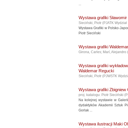
...
Wystawa grafiki Sławomir
Sieciński, Piotr
(
PJATK Wydział
Wystawa Grafiki w Polsko-Japo
Piotr Sieciński
Wystawa grafiki Waldema
Girona, Carles; Marí, Alejandro
Wystawa grafiki wykłado
Waldemar Regucki
Sieciński, Piotr
(
PJWSTK Wydzia
Wystawa grafiki Zbigniew
proj. katalogu: Piotr Sieciński
(
P
Na kolejnej wystawie w Galer
dydaktyków Akademii Sztuk Pi
Gorlak ...
Wystawa ilustracji Maki O