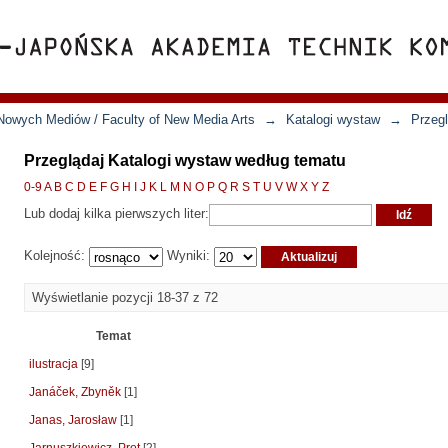
Nowych Mediów / Faculty of New Media Arts
→
Katalogi wystaw
→
Przeg
Przeglądaj Katalogi wystaw według tematu
0-9
A
B
C
D
E
F
G
H
I
J
K
L
M
N
O
P
Q
R
S
T
U
V
W
X
Y
Z
Lub dodaj kilka pierwszych liter:
Kolejność:
Wyniki:
Wyświetlanie pozycji 18-37 z 72
Temat
ilustracja
[9]
Janáček, Zbyněk
[1]
Janas, Jarosław
[1]