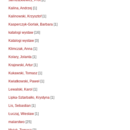
Jarnuszkiewicz, Prot
[2]
Kalina, Andrzej
[1]
Kalinowski, Krzysztof
[1]
Kasperczyk-Gorlak, Barbara
[1]
katalogi wystaw
[16]
Katalogi wystaw
[3]
Klimczak, Anna
[1]
Kolary, Jolanta
[1]
Krajewski, Artur
[1]
Kukawski, Tomasz
[1]
Kwiatkowski, Paweł
[1]
Lewalski, Karol
[1]
Lipka-Sztarbałło, Krystyna
[1]
Lis, Sebastian
[1]
Łuczaj, Wiesław
[1]
malarstwo
[25]