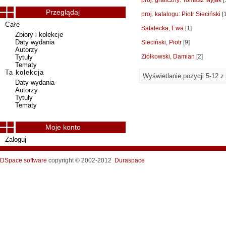
proj. graficzny: Tomasz Myjak
[
Przeglądaj
proj. katalogu: Piotr Sieciński
[1
Całe
Satalecka, Ewa
[1]
Zbiory i kolekcje
Daty wydania
Sieciński, Piotr
[9]
Autorzy
Ziółkowski, Damian
[2]
Tytuły
Tematy
Ta kolekcja
Wyświetlanie pozycji 5-12 z
Daty wydania
Autorzy
Tytuły
Tematy
Moje konto
Zaloguj
DSpace software
copyright © 2002-2012
Duraspace