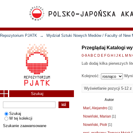
Repozytorium PJATK
→
Wydział Sztuki Nowych Mediów / Faculty of New 
Przeglądaj Katalogi w
0-9
A
B
C
D
E
F
G
H
I
J
K
L
M
N
Lub dodaj kilka pierwszych lit
Kolejność:
Wyni
Wyświetlanie pozycji 5-12 z
Szukaj
Autor
Marí, Alejandro
[1]
Szukaj
Nowiński, Marian
[1]
W tej kolekcji
Nowiński, Piotr
[1]
Szukanie zaawansowane