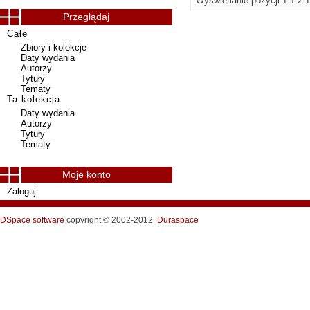
Wyświetlanie pozycji 1-1 z 1
Przeglądaj
Całe
Zbiory i kolekcje
Daty wydania
Autorzy
Tytuły
Tematy
Ta kolekcja
Daty wydania
Autorzy
Tytuły
Tematy
Moje konto
Zaloguj
DSpace software
copyright © 2002-2012
Duraspace