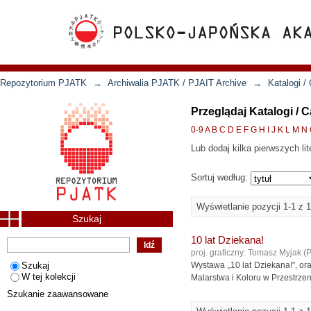
Repozytorium PJATK
→
Archiwalia PJATK / PJAIT Archive
→
Katalogi /
Przeglądaj Katalogi / 
0-9
A
B
C
D
E
F
G
H
I
J
K
L
M
N
Lub dodaj kilka pierwszych lit
Sortuj według:
Wyświetlanie pozycji 1-1 z 1
Szukaj
10 lat Dziekana!
proj. graficzny: Tomasz Myjak
(
P
Szukaj
Wystawa „10 lat Dziekana!”, o
W tej kolekcji
Malarstwa i Koloru w Przestrzen
Szukanie zaawansowane