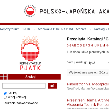
Repozytorium PJATK
→
Archiwalia PJATK / PJAIT Archive
→
Katalogi /
Przeglądaj Katalogi / 
0-9
A
B
C
D
E
F
G
H
I
J
K
L
M
N
Lub dodaj kilka pierwszych lit
Sortuj według:
Wyświetlanie pozycji 2-17 z
Szukaj
Pinselstrich vs. Megapixe
Nowiński, Marian
(
Wydawnictw
Szukaj
W tej kolekcji
Przestrzeń i forma. Archi
Szukanie zaawansowane
Akademia Technik Komput