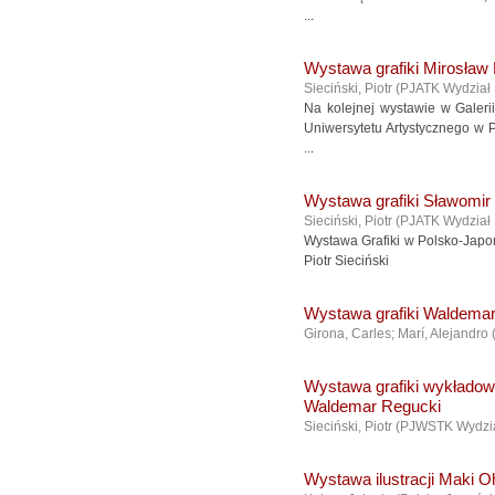
...
Wystawa grafiki Mirosław
Sieciński, Piotr
(
PJATK Wydział
Na kolejnej wystawie w Gale
Uniwersytetu Artystycznego w 
...
Wystawa grafiki Sławomir
Sieciński, Piotr
(
PJATK Wydział
Wystawa Grafiki w Polsko-Japo
Piotr Sieciński
Wystawa grafiki Waldema
Girona, Carles; Marí, Alejandro
Wystawa grafiki wykłado
Waldemar Regucki
Sieciński, Piotr
(
PJWSTK Wydzia
Wystawa ilustracji Maki O