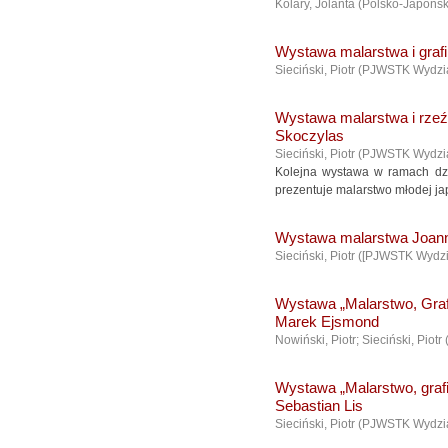
Kolary, Jolanta
(
Polsko-Japońs
Wystawa malarstwa i grafi
Sieciński, Piotr
(
PJWSTK Wydzia
Wystawa malarstwa i rze
Skoczylas
Sieciński, Piotr
(
PJWSTK Wydzia
Kolejna wystawa w ramach dz
prezentuje malarstwo młodej ja
Wystawa malarstwa Joann
Sieciński, Piotr
(
[PJWSTK Wydzi
Wystawa „Malarstwo, Grafi
Marek Ejsmond
Nowiński, Piotr; Sieciński, Piotr
Wystawa „Malarstwo, grafi
Sebastian Lis
Sieciński, Piotr
(
PJWSTK Wydzia