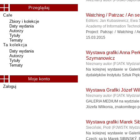
Nieznany autor
(
Polsko-Japońs
Przeglądaj
Watching / Patrzac / An s
Całe
Editors: Jan Kubasiewicz, Ewa 
Zbiory i kolekcje
Daty wydania
Academy of Information Technol
Autorzy
Project: Patrząc / Watching /
Tytuły
15.03.2015
Tematy
Ta kolekcja
Daty wydania
Wystawa grafiki Anna Per
Autorzy
Szymanowicz
Tytuły
Nieznany autor
(
PJATK Wydział
Tematy
Na kolejnej wystawie w Galer
dydaktyków Instytutu Sztuk Pięk
Moje konto
Zaloguj
Wystawa Grafiki Józef Wi
Nieznany autor
(
PJATK Wydział
GALERIA MEDIUM na wydziale 
Józefa Wilkonia, znakomitego po
Wystawa grafiki Marek Si
Sieciński, Piotr
(
PJWSTK Wydzia
Na kolejnej wystawie w Galer
Czech: są to Marek SIBINSKÝ,