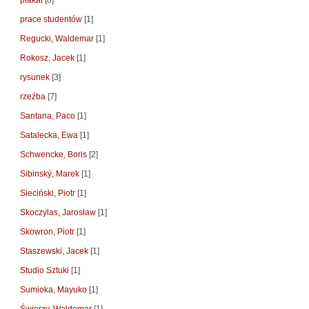
plakat
[8]
prace studentów
[1]
Regucki, Waldemar
[1]
Rokosz, Jacek
[1]
rysunek
[3]
rzeźba
[7]
Santana, Paco
[1]
Satalecka, Ewa
[1]
Schwencke, Boris
[2]
Sibinský, Marek
[1]
Sieciński, Piotr
[1]
Skoczylas, Jarosław
[1]
Skowron, Piotr
[1]
Staszewski, Jacek
[1]
Studio Sztuki
[1]
Sumioka, Mayuko
[1]