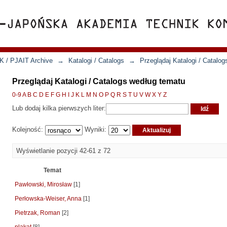
K / PJAIT Archive
→
Katalogi / Catalogs
→
Przeglądaj Katalogi / Catalo
Przeglądaj Katalogi / Catalogs według tematu
0-9
A
B
C
D
E
F
G
H
I
J
K
L
M
N
O
P
Q
R
S
T
U
V
W
X
Y
Z
Lub dodaj kilka pierwszych liter:
Kolejność:
Wyniki:
Wyświetlanie pozycji 42-61 z 72
Temat
Pawłowski, Mirosław
[1]
Perłowska-Weiser, Anna
[1]
Pietrzak, Roman
[2]