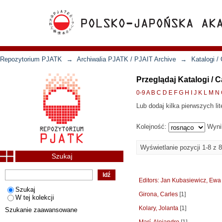
Repozytorium PJATK
→
Archiwalia PJATK / PJAIT Archive
→
Katalogi /
Przeglądaj Katalogi / 
0-9
A
B
C
D
E
F
G
H
I
J
K
L
M
N
Lub dodaj kilka pierwszych lit
Kolejność:
Wyni
Wyświetlanie pozycji 1-8 z 8
Szukaj
Editors: Jan Kubasiewicz, Ewa
Szukaj
Girona, Carles
[1]
W tej kolekcji
Kolary, Jolanta
[1]
Szukanie zaawansowane