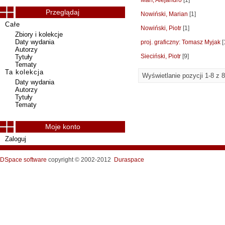
Marí, Alejandro
[1]
Przeglądaj
Nowiński, Marian
[1]
Całe
Nowiński, Piotr
[1]
Zbiory i kolekcje
Daty wydania
proj. graficzny: Tomasz Myjak
[
Autorzy
Sieciński, Piotr
[9]
Tytuły
Tematy
Ta kolekcja
Wyświetlanie pozycji 1-8 z 8
Daty wydania
Autorzy
Tytuły
Tematy
Moje konto
Zaloguj
DSpace software
copyright © 2002-2012
Duraspace