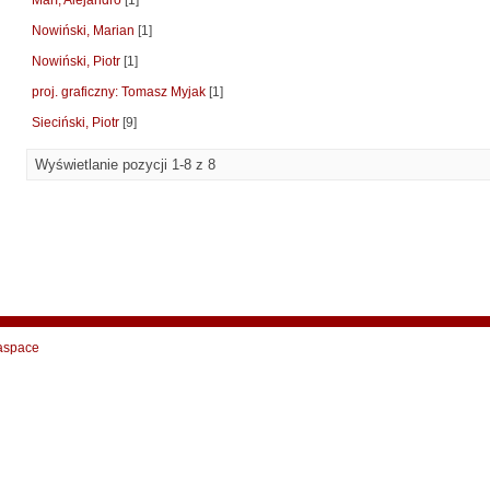
Marí, Alejandro
[1]
Nowiński, Marian
[1]
Nowiński, Piotr
[1]
proj. graficzny: Tomasz Myjak
[1]
Sieciński, Piotr
[9]
Wyświetlanie pozycji 1-8 z 8
aspace