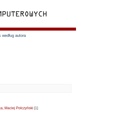
s według autora
a, Maciej Połczyński
[1]