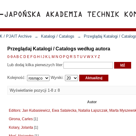
K / PJAIT Archive
→
Katalogi / Catalogs
→
Przeglądaj Katalogi / Catalog
Przeglądaj Katalogi / Catalogs według autora
0-9
A
B
C
D
E
F
G
H
I
J
K
L
M
N
O
P
Q
R
S
T
U
V
W
X
Y
Z
Lub dodaj kilka pierwszych liter:
Kolejność:
Wyniki:
Wyświetlanie pozycji 1-8 z 8
Autor
Editors: Jan Kubasiewicz, Ewa Satalecka, Natalia Łajszczak, Marta Myszewsk
Girona, Carles
[1]
Kolary, Jolanta
[1]