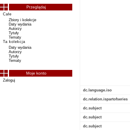
Przeglądaj
Całe
Zbiory i kolekcje
Daty wydania
Autorzy
Tytuły
Tematy
Ta kolekcja
Daty wydania
Autorzy
Tytuły
Tematy
Moje konto
Zaloguj
dc.language.iso
dc.relation.ispartofseries
dc.subject
dc.subject
dc.subject