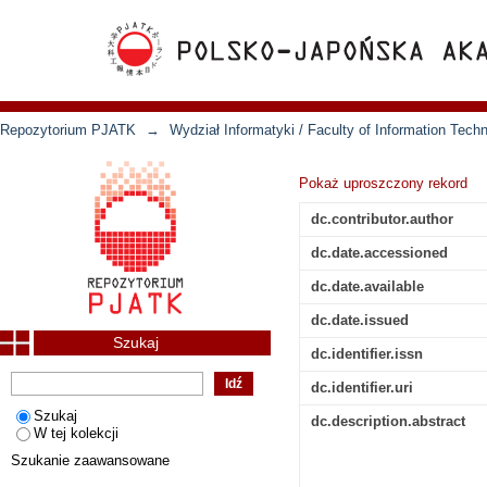
Repozytorium PJATK
→
Wydział Informatyki / Faculty of Information Tech
Pokaż uproszczony rekord
dc.contributor.author
dc.date.accessioned
dc.date.available
dc.date.issued
Szukaj
dc.identifier.issn
dc.identifier.uri
Szukaj
dc.description.abstract
W tej kolekcji
Szukanie zaawansowane