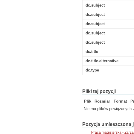
dc.subject
dc.subject
dc.subject
dc.subject
dc.subject
dc.title
dc.title.alternative
dc.type
Pliki tej pozycji
Plik
Rozmiar
Format
P
Nie ma plików powiązanych z
Pozycja umieszczona j
Praca magisterska - Zarz