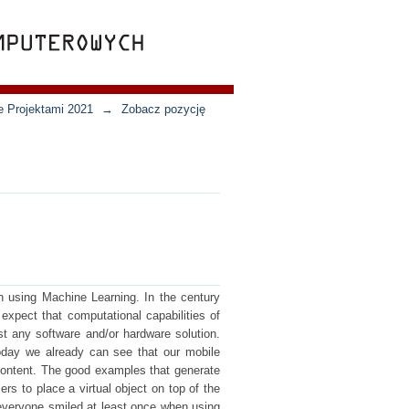
e Projektami 2021
→
Zobacz pozycję
n using Machine Learning. In the century
n expect that computational capabilities of
t any software and/or hardware solution.
oday we already can see that our mobile
 content. The good examples that generate
ers to place a virtual object on top of the
 everyone smiled at least once when using