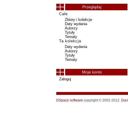
Przeglądaj
Całe
Zbiory i kolekcje
Daty wydania
Autorzy
Tytuły
Tematy
Ta kolekcja
Daty wydania
Autorzy
Tytuły
Tematy
Moje konto
Zaloguj
DSpace software
copyright © 2002-2012
Dur