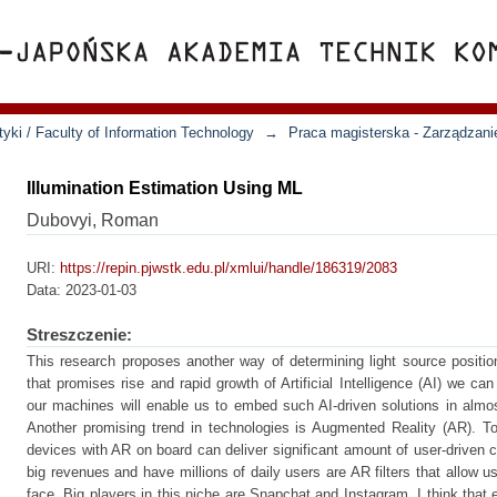
yki / Faculty of Information Technology
→
Praca magisterska - Zarządzani
Illumination Estimation Using ML
Dubovyi, Roman
URI:
https://repin.pjwstk.edu.pl/xmlui/handle/186319/2083
Data:
2023-01-03
Streszczenie:
This research proposes another way of determining light source positio
that promises rise and rapid growth of Artificial Intelligence (AI) we ca
our machines will enable us to embed such AI-driven solutions in almos
Another promising trend in technologies is Augmented Reality (AR). T
devices with AR on board can deliver significant amount of user-driven
big revenues and have millions of daily users are AR filters that allow us
face. Big players in this niche are Snapchat and Instagram, I think that