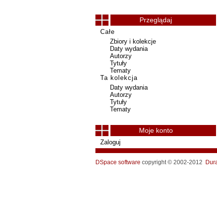
Przeglądaj
Całe
Zbiory i kolekcje
Daty wydania
Autorzy
Tytuły
Tematy
Ta kolekcja
Daty wydania
Autorzy
Tytuły
Tematy
Moje konto
Zaloguj
DSpace software
copyright © 2002-2012
Dur