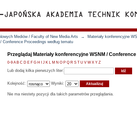
Nowych Mediów / Faculty of New Media Arts
→
Materiały konferencyjne W
 / Conference Proceedings według tematu
Przeglądaj Materiały konferencyjne WSNM / Conferenc
0-9
A
B
C
D
E
F
G
H
I
J
K
L
M
N
O
P
Q
R
S
T
U
V
W
X
Y
Z
Lub dodaj kilka pierwszych liter:
Kolejność:
Wyniki:
Nie ma niestety pozycji dla takich parametrów przeglądania.