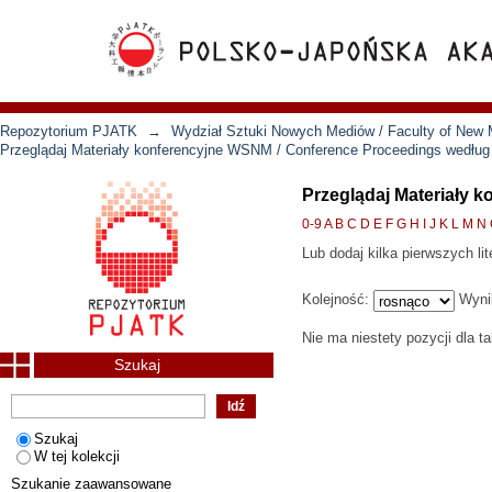
Repozytorium PJATK
→
Wydział Sztuki Nowych Mediów / Faculty of New 
Przeglądaj Materiały konferencyjne WSNM / Conference Proceedings według
Przeglądaj Materiały 
0-9
A
B
C
D
E
F
G
H
I
J
K
L
M
N
Lub dodaj kilka pierwszych lit
Kolejność:
Wyni
Nie ma niestety pozycji dla t
Szukaj
Szukaj
W tej kolekcji
Szukanie zaawansowane