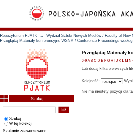
Repozytorium PJATK
→
Wydział Sztuki Nowych Mediów / Faculty of New 
Przeglądaj Materiały konferencyjne WSNM / Conference Proceedings według
Przeglądaj Materiały 
0-9
A
B
C
D
E
F
G
H
I
J
K
L
M
N
Lub dodaj kilka pierwszych lit
Kolejność:
Wyni
Nie ma niestety pozycji dla t
Szukaj
Szukaj
W tej kolekcji
Szukanie zaawansowane