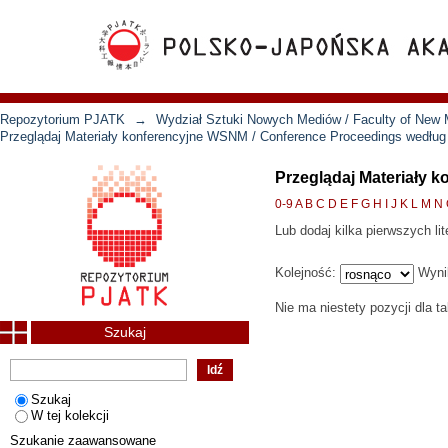
Repozytorium PJATK
→
Wydział Sztuki Nowych Mediów / Faculty of New 
Przeglądaj Materiały konferencyjne WSNM / Conference Proceedings według
Przeglądaj Materiały 
0-9
A
B
C
D
E
F
G
H
I
J
K
L
M
N
Lub dodaj kilka pierwszych lit
Kolejność:
Wyni
Nie ma niestety pozycji dla t
Szukaj
Szukaj
W tej kolekcji
Szukanie zaawansowane