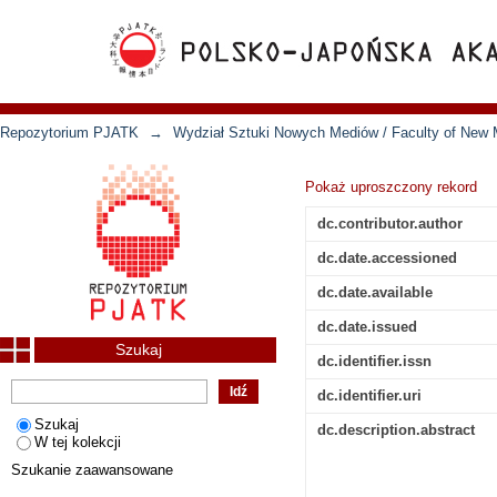
Repozytorium PJATK
→
Wydział Sztuki Nowych Mediów / Faculty of New 
Pokaż uproszczony rekord
dc.contributor.author
dc.date.accessioned
dc.date.available
dc.date.issued
Szukaj
dc.identifier.issn
dc.identifier.uri
Szukaj
dc.description.abstract
W tej kolekcji
Szukanie zaawansowane