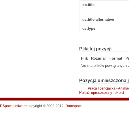
dc.title
dc.title.alternative
dc.type
Pliki tej pozycji
Plik
Rozmiar
Format
P
Nie ma plików powiązanych z
Pozycja umieszczona j
Praca licencjacka - Anima
Pokaż uproszczony rekord
DSpace software
copyright © 2002-2012
Duraspace