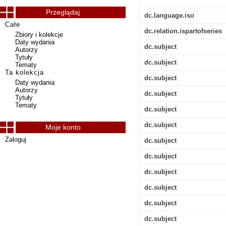
Przeglądaj
dc.language.iso
Całe
dc.relation.ispartofseries
Zbiory i kolekcje
Daty wydania
dc.subject
Autorzy
Tytuły
dc.subject
Tematy
Ta kolekcja
dc.subject
Daty wydania
Autorzy
dc.subject
Tytuły
Tematy
dc.subject
dc.subject
Moje konto
Zaloguj
dc.subject
dc.subject
dc.subject
dc.subject
dc.subject
dc.subject