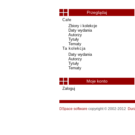
Przeglądaj
Całe
Zbiory i kolekcje
Daty wydania
Autorzy
Tytuły
Tematy
Ta kolekcja
Daty wydania
Autorzy
Tytuły
Tematy
Moje konto
Zaloguj
DSpace software
copyright © 2002-2012
Dur