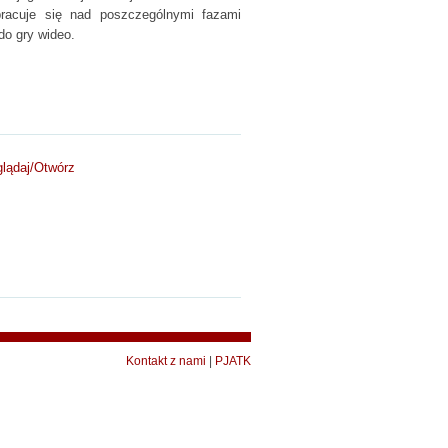
pracuje się nad poszczególnymi fazami
do gry wideo.
lądaj/
Otwórz
Kontakt z nami
|
PJATK