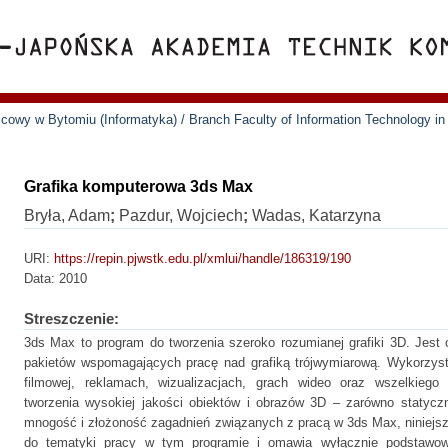
cowy w Bytomiu (Informatyka) / Branch Faculty of Information Technology i
Grafika komputerowa 3ds Max
Bryła, Adam
;
Pazdur, Wojciech
;
Wadas, Katarzyna
URI:
https://repin.pjwstk.edu.pl/xmlui/handle/186319/190
Data:
2010
Streszczenie:
3ds Max to program do tworzenia szeroko rozumianej grafiki 3D. Jest 
pakietów wspomagających pracę nad grafiką trójwymiarową. Wykorzyst
filmowej, reklamach, wizualizacjach, grach wideo oraz wszelkieg
tworzenia wysokiej jakości obiektów i obrazów 3D – zarówno statyc
mnogość i złożoność zagadnień związanych z pracą w 3ds Max, niniej
do tematyki pracy w tym programie i omawia wyłącznie podstawowe